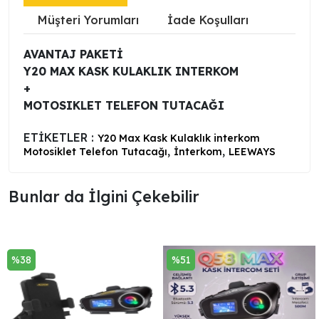
Müşteri Yorumları
İade Koşulları
AVANTAJ PAKETİ
Y20 MAX KASK KULAKLIK INTERKOM
+
MOTOSIKLET TELEFON TUTACAĞI
ETİKETLER :
Y20 Max Kask Kulaklık interkom
,
,
Motosiklet Telefon Tutacağı
İnterkom
LEEWAYS
Bunlar da İlgini Çekebilir ️
%38
%51