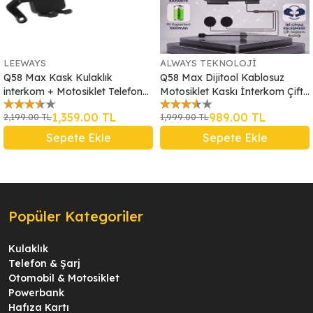
LEEWAYS
ALWAYS TEKNOLOJİ
Q58 Max Kask Kulaklık
Q58 Max Dijitool Kablosuz
interkom + Motosiklet Telefon
Motosiklet Kaskı İnterkom Çift
Tutacağı
Sürücü İletişimi 500m Stereo
1,359.00 TL
989.00 TL
2,199.00 TL
1,999.00 TL
Mp3 FM Radyo
Sepete Ekle
Sepete Ekle
Popüler Kategoriler
Kulaklık
Telefon & Şarj
Otomobil & Motosiklet
Powerbank
Hafıza Kartı