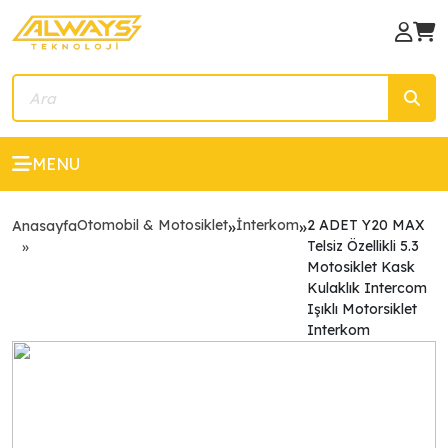
MENU
Otomobil & Motosiklet
İnterkom
2 ADET Y20 MAX
Anasayfa
»
»
Telsiz Özellikli 5.3
Motosiklet Kask
Kulaklık Intercom
Işıklı Motorsiklet
Interkom