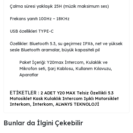
Çalma süresi yaklaşık 25H (müzik maksimum ses)
Frekans yanıtı 100Hz ~ 18KHz
USB özellikleri TYPE-C
Özellikler: Bluetooth 5.3, su geçirmez IPX6, net ve yüksek
sesle Bluetooth aramalar, büyük kapasiteli pil
Paket İçeriği: Y20max İntercom, Kulaklık ve
Mikrofon seti, Şarj Kablosu, Kullanım Kılavuzu,
Aparatlar
ETİKETLER :
2 ADET Y20 MAX Telsiz Özellikli 5.3
Motosiklet Kask Kulaklık Intercom Işıklı Motorsiklet
,
,
Interkom
İnterkom
ALWAYS TEKNOLOJİ
Bunlar da İlgini Çekebilir ️