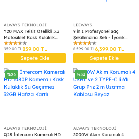
ALWAYS TEKNOLOJİ
LEEWAYS
Y20 MAX Telsiz Özellikli 5.3
9 in 1 Profesyonel Saç
Motosiklet Kask Kulaklık
Şekillendirici Seti - İyonik
Intercom Işıklı Motorsiklet
Kurutma, Düzleştirici Tarak,
859.00 TL
6,399.00 TL
959.00 TL
8,599.00 TL
Interkom
Maşa ve Hacim Veren Fön
Fırçası
Sepete Ekle
Sepete Ekle
%26
%53
ALWAYS TEKNOLOJİ
ALWAYS TEKNOLOJİ
Q28 İntercom Kameralı HD
3000W Akım Korumalı 4