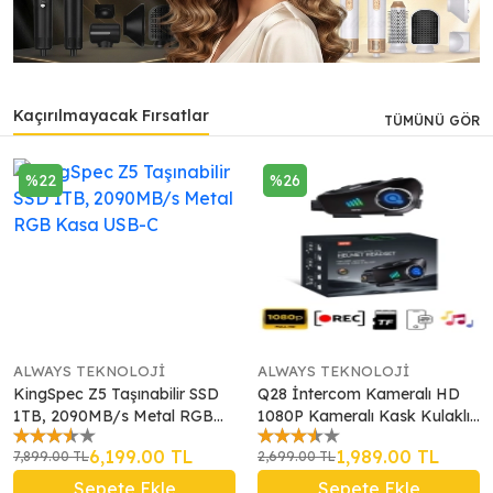
Kaçırılmayacak Fırsatlar
TÜMÜNÜ GÖR
%22
%26
ALWAYS TEKNOLOJİ
ALWAYS TEKNOLOJİ
KingSpec Z5 Taşınabilir SSD
Q28 İntercom Kameralı HD
1TB, 2090MB/s Metal RGB
1080P Kameralı Kask Kulaklık
Kasa USB-C
Su Geçirmez 32GB Hafıza
6,199.00 TL
1,989.00 TL
7,899.00 TL
2,699.00 TL
Kartlı
Sepete Ekle
Sepete Ekle