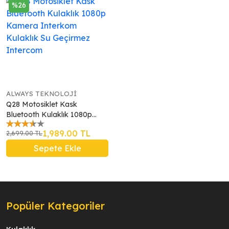
%26
ALWAYS TEKNOLOJİ
Q28 Motosiklet Kask
Bluetooth Kulaklık 1080p
Kamera Interkom Kulaklık Su
1,989.00 TL
2,699.00 TL
Geçirmez Intercom
Sepete Ekle
Popüler Kategoriler