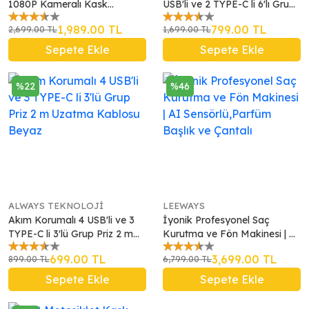
1080P Kameralı Kask
USB'li ve 2 TYPE-C li 6'lı Grup
Kulaklık Su Geçirmez 32GB
Priz 2 m Uzatma Kablosu
1,989.00 TL
799.00 TL
2,699.00 TL
1,699.00 TL
Hafıza Kartlı
Beyaz
Sepete Ekle
Sepete Ekle
%22
%46
ALWAYS TEKNOLOJİ
LEEWAYS
Akım Korumalı 4 USB'li ve 3
İyonik Profesyonel Saç
TYPE-C li 3'lü Grup Priz 2 m
Kurutma ve Fön Makinesi | AI
Uzatma Kablosu Beyaz
Sensörlü,Parfüm Başlık ve
699.00 TL
3,699.00 TL
899.00 TL
6,799.00 TL
Çantalı
Sepete Ekle
Sepete Ekle