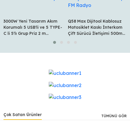
3000W Yeni Tasarım Akım
Q58 Max Dijitool Kablosuz
Korumalı 5 USB'li ve 5 TYPE-
Motosiklet Kaskı İnterkom
C li 5'lı Grup Priz 2 m
Çift Sürücü İletişimi 500m
Uzatma Kablosu Beyaz
Stereo Mp3 FM Radyo
Çok Satan Ürünler
TÜMÜNÜ GÖR