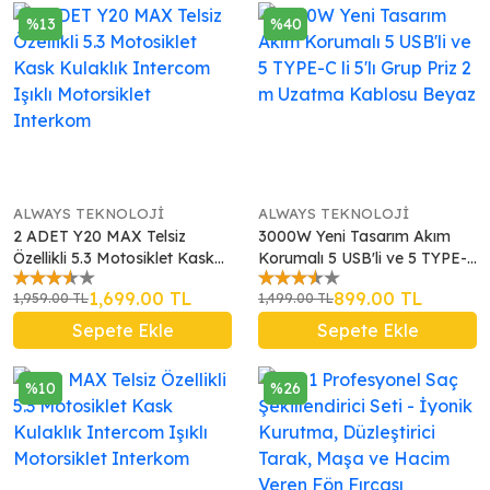
%13
%40
ALWAYS TEKNOLOJİ
ALWAYS TEKNOLOJİ
2 ADET Y20 MAX Telsiz
3000W Yeni Tasarım Akım
Özellikli 5.3 Motosiklet Kask
Korumalı 5 USB'li ve 5 TYPE-C
Kulaklık Intercom Işıklı
li 5'lı Grup Priz 2 m Uzatma
1,699.00 TL
899.00 TL
1,959.00 TL
1,499.00 TL
Motorsiklet Interkom
Kablosu Beyaz
Sepete Ekle
Sepete Ekle
%10
%26