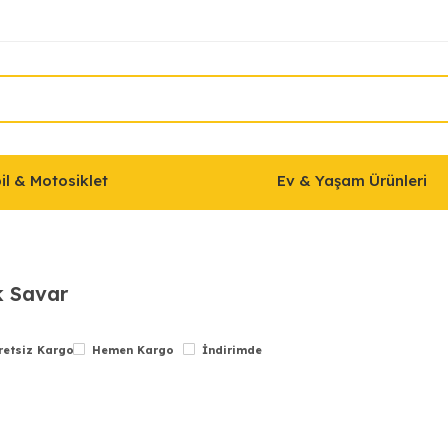
l & Motosiklet
Ev & Yaşam Ürünleri
k Savar
retsiz Kargo
Hemen Kargo
İndirimde