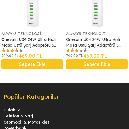
ALWAYS TEKNOLOJİ
ALWAYS TEKNOLOJİ
Onesam U04 24W Ultra Hızlı
Onesam U04 24W Ultra Hızlı
Masa Üstü Şarj Adaptörü 5
Masa Üstü Şarj Adaptörü 5
USB + 3 TYPE-C
USB + 3 TYPE-C
469.00 TL
469.00 TL
799.00 TL
799.00 TL
Sepete Ekle
Sepete Ekle
Popüler Kategoriler
Kulaklık
Telefon & Şarj
Otomobil & Motosiklet
Powerbank