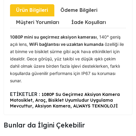
Ürün Bilgileri
Ödeme Bilgileri
Müşteri Yorumları
İade Koşulları
1080P mini su geçirmez aksiyon kamerası
, 140° geniş
açılı lens,
WiFi bağlantısı ve uzaktan kumanda
özelliği ile
at binme ve bisiklet sürme gibi açık hava etkinlikleri için
idealdir. Gece görüşü, yüz takibi ve düşük ışıklı çekim
dahil olmak üzere birden fazla işlevi desteklerken, farklı
koşullarda güvenilir performans için IP67 su koruması
sunar.
ETİKETLER :
1080P Su Geçirmez Aksiyon Kamera
,
,
Motosiklet
Araç
Bisiklet Uyumludur Uygulama
,
,
Mevcuttur
Aksiyon Kamera
ALWAYS TEKNOLOJİ
Bunlar da İlgini Çekebilir ️