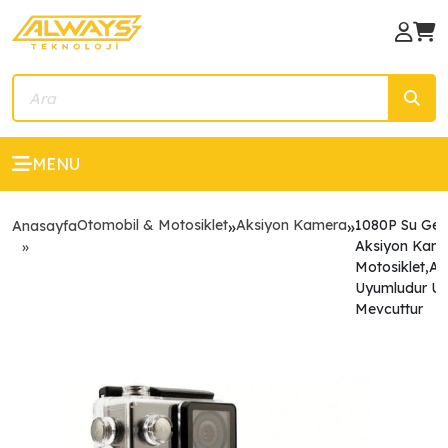
MENU
Otomobil & Motosiklet
Aksiyon Kamera
1080P Su Geç
Anasayfa
»
»
Aksiyon Kam
Motosiklet,Ara
Uyumludur U
Mevcuttur